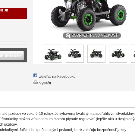
IE JE
ZOBRAZIŤ PLNÚ VEĽKOSŤ
žiť do košíka
Zdieľať na Facebooku
Vytlačiť
 malé jazdcov vo veku 6-10 rokov. Je vybavená kvalitným a spoľahlivým štvortaktn
osť štvorkolky možno vďaka tomuto motoru plynule regulovať (lepšie ako u dvojtaktn
ch jazdcov.
niekoľkými ďalšími bezpečnostnými prvkami, ktoré zaisťujú bezpečnosť jazdy.