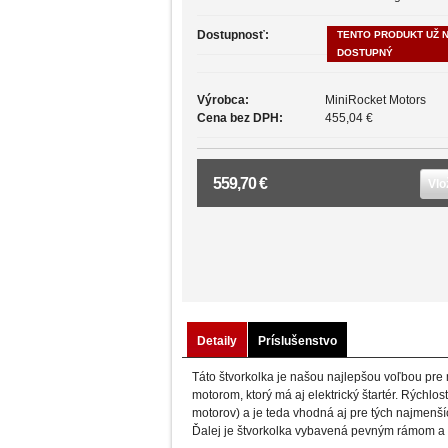
Dostupnosť:
TENTO PRODUKT UŽ N
DOSTUPNÝ
Výrobca:
MiniRocket Motors
Cena bez DPH:
455,04 €
559,70 €
Vlo
Detaily
Príslušenstvo
Táto štvorkolka je našou najlepšou voľbou pre
motorom, ktorý má aj elektrický štartér. Rýchl
motorov) a je teda vhodná aj pre tých najmenší
Ďalej je štvorkolka vybavená pevným rámom a 