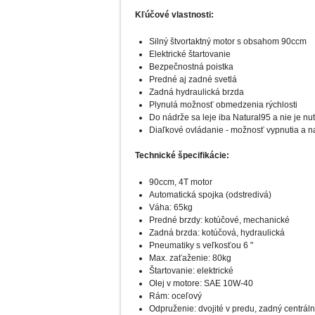
Kľúčové vlastnosti:
Silný štvortaktný motor s obsahom 90ccm
Elektrické štartovanie
Bezpečnostná poistka
Predné aj zadné svetlá
Zadná hydraulická brzda
Plynulá možnosť obmedzenia rýchlosti
Do nádrže sa leje iba Natural95 a nie je nu
Diaľkové ovládanie - možnosť vypnutia a na
Technické špecifikácie:
90ccm, 4T motor
Automatická spojka (odstredivá)
Váha: 65kg
Predné brzdy: kotúčové, mechanické
Zadná brzda: kotúčová, hydraulická
Pneumatiky s veľkosťou 6 "
Max. zaťaženie: 80kg
Štartovanie: elektrické
Olej v motore: SAE 10W-40
Rám: oceľový
Odpruženie: dvojité v predu, zadný centráln