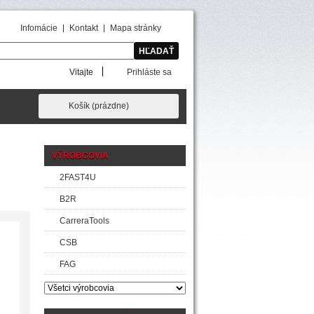
Infomácie
Kontakt
Mapa stránky
Vitajte
Prihláste sa
Košík
(prázdne)
VÝROBCOVIA
2FAST4U
B2R
CarreraTools
CSB
FAG