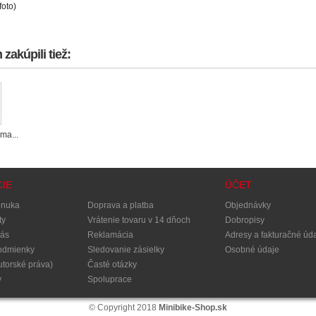
foto)
zakúpili tiež:
ma...
IE
ÚČET
onuka
Doprava a platba
Objednávky
ty
Vrátenie tovaru v 14 dňoch
Dobropisy
nás
Reklamácia
Adresy a fakturačné úd
odmienky
Sledovanie zásielky
Osobné údaje
utorské práva)
Časté otázky
y
Spoluprace
© Copyright 2018
Minibike-Shop.sk