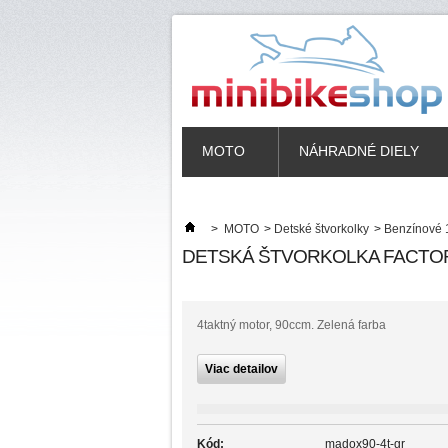
MOTO
NÁHRADNÉ DIELY
>
MOTO
>
Detské štvorkolky
>
Benzínové
DETSKÁ ŠTVORKOLKA FACTOR
4taktný motor, 90ccm. Zelená farba
Viac detailov
Kód:
madox90-4t-gr