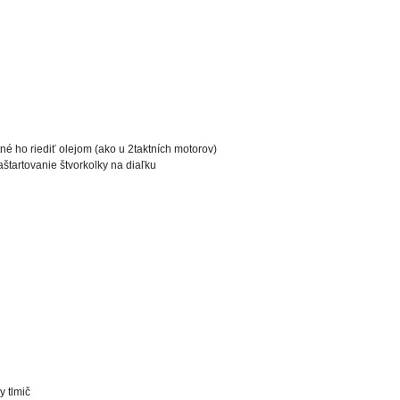
tné ho riediť olejom (ako u 2taktních motorov)
štartovanie štvorkolky na diaľku
y tlmič