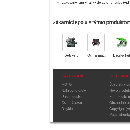
Lakovaný rám + ráfiky do zelenej farby (viď 
Zákazníci spolu s týmto produktom 
Dětské...
Ochranná...
Detská hel
KATEGÓRIE
INFORMÁC
MOTO
Špeciálna p
Náhradné diely
Nové produk
Príslušenstvo
Kontaktujte 
Ostatný tovar
Obchodné p
Bicykle
Copyright (A
Mapa stránk