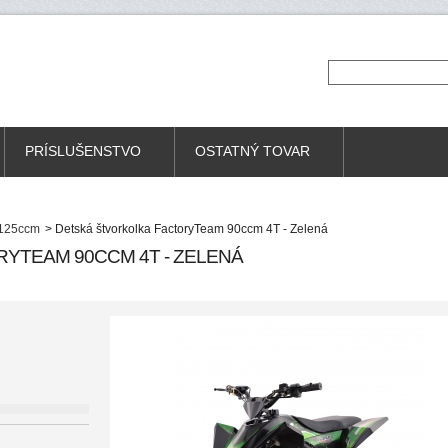
PRÍSLUŠENSTVO
OSTATNÝ TOVAR
 125ccm
>
Detská štvorkolka FactoryTeam 90ccm 4T - Zelená
YTEAM 90CCM 4T - ZELENÁ