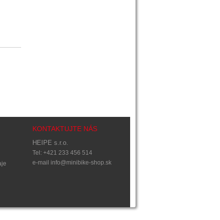
KONTAKTUJTE NÁS
HEIPE s.r.o.
Tel: +421 233 456 514
e-mail
info@minibike-shop.sk
aje