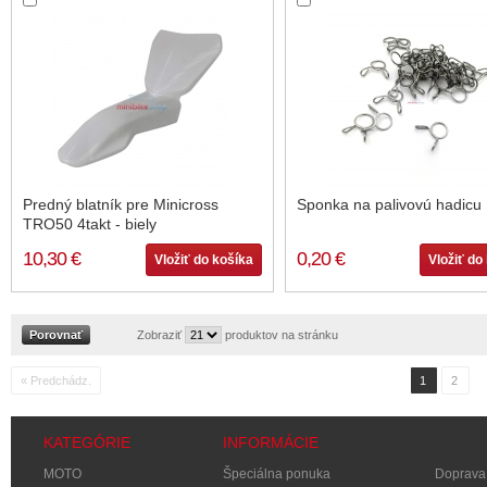
Predný blatník pre Minicross
Sponka na palivovú hadicu
TRO50 4takt - biely
10,30 €
0,20 €
Vložiť do košíka
Vložiť do
Zobraziť
produktov na stránku
« Predchádz.
1
2
KATEGÓRIE
INFORMÁCIE
MOTO
Špeciálna ponuka
Doprava 