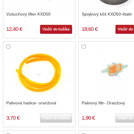
Vzduchový filter KXD50
Spojkový kôš KXD50-4takt
12,40 €
18,60 €
Vložiť do košíka
Vložiť do
Palivová hadice- oranžová
Palivový filtr- Oranžový
3,70 €
1,90 €
Vložiť do košíka
Vložiť do