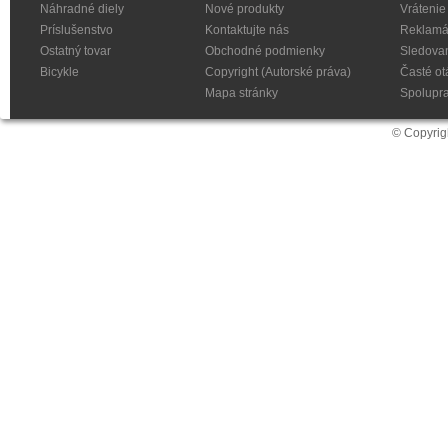
Náhradné diely
Nové produkty
Vrátenie
Príslušenstvo
Kontaktujte nás
Reklamá
Ostatný tovar
Obchodné podmienky
Sledovan
Bicykle
Copyright (Autorské práva)
Časté ot
Mapa stránky
Spolupr
© Copyrig