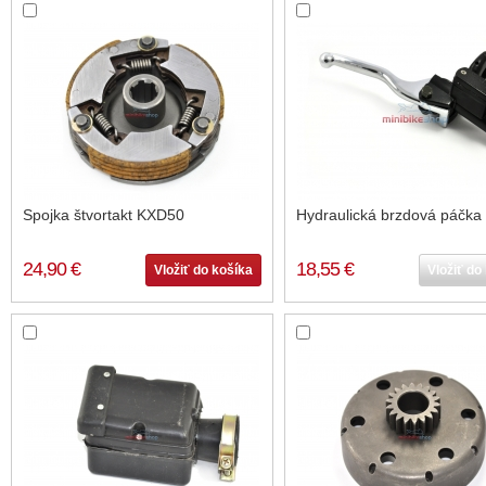
Spojka štvortakt KXD50
Hydraulická brzdová páčka
24,90 €
18,55 €
Vložiť do košíka
Vložiť do