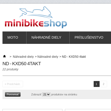
MOTO
NÁHRADNÉ DIELY
PRÍSLUŠENSTVO
>
Náhradné diely
>
Náhradné diely
>
ND - KXD50 4takt
ND - KXD50 4TAKT
22 produkty
« Predchádz.
1
2
Zobraziť
produktov na stránku