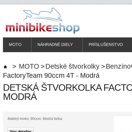
MOTO
NÁHRADNÉ DIELY
PRÍSLUŠENSTVO
>
MOTO
>
Detské štvorkolky
>
Benzíno
FactoryTeam 90ccm 4T - Modrá
DETSKÁ ŠTVORKOLKA FACTO
MODRÁ
4taktný motor, 90ccm. Modrá farba
Viac detailov