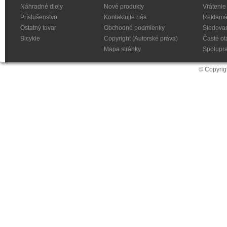
Náhradné diely
Nové produkty
Vrátenie
Príslušenstvo
Kontaktujte nás
Reklamá
Ostatný tovar
Obchodné podmienky
Sledovan
Bicykle
Copyright (Autorské práva)
Časté ot
Mapa stránky
Spolupr
© Copyrig