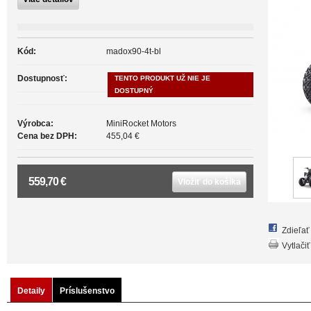
Kód:
madox90-4t-bl
Dostupnosť:
TENTO PRODUKT UŽ NIE JE
DOSTUPNÝ
Výrobca:
MiniRocket Motors
Cena bez DPH:
455,04 €
559,70 €
Vložiť do košíka
Zdieľa
Vytlačiť
Detaily
Príslušenstvo