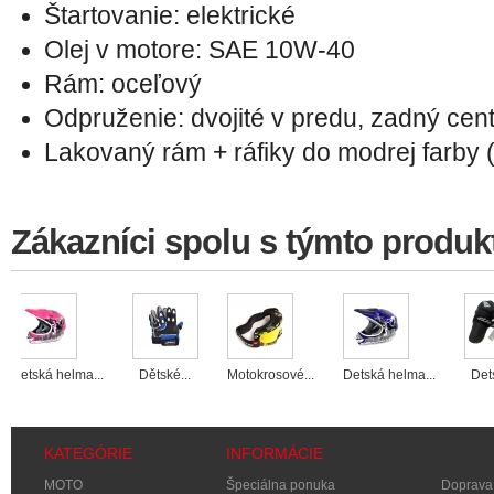
Štartovanie: elektrické
Olej v motore: SAE 10W-40
Rám: oceľový
Odpruženie: dvojité v predu, zadný cent
Lakovaný rám + ráfiky do modrej farby (
Zákazníci spolu s týmto produkt
Detská helma...
Dětské...
Motokrosové...
Detská helma...
Det
KATEGÓRIE
INFORMÁCIE
MOTO
Špeciálna ponuka
Doprava 