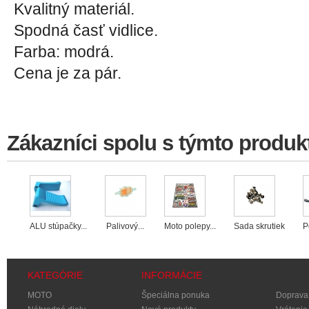
Kvalitný materiál.
Spodná časť vidlice.
Farba: modrá.
Cena je za pár.
Zákazníci spolu s týmto produkt
ALU stúpačky...
Palivový...
Moto polepy...
Sada skrutiek
P
KATEGÓRIE
INFORMÁCIE
MOTO
Špeciálna ponuka
Doprava 