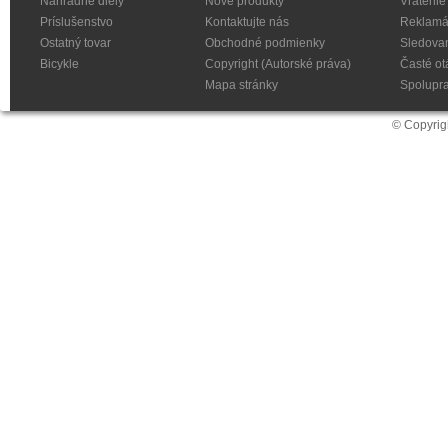
Náhradné diely
Nové produkty
Vrátenie
Príslušenstvo
Kontaktujte nás
Reklamá
Ostatný tovar
Obchodné podmienky
Sledovan
Bicykle
Copyright (Autorské práva)
Časté ot
Mapa stránky
Spolupr
© Copyrig