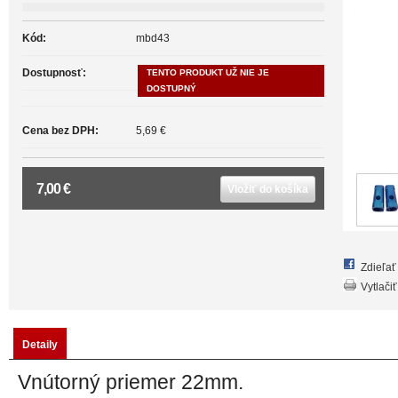
Kód:
mbd43
Dostupnosť:
TENTO PRODUKT UŽ NIE JE
DOSTUPNÝ
Cena bez DPH:
5,69 €
7,00 €
Vložiť do košíka
Zdieľa
Vytlačiť
Detaily
Vnútorný priemer 22mm.