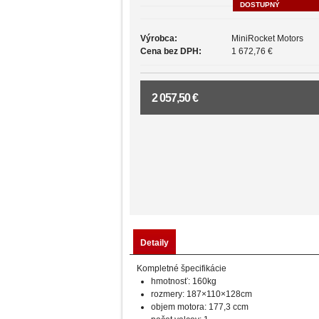
DOSTUPNÝ
Výrobca:
MiniRocket Motors
Cena bez DPH:
1 672,76 €
2 057,50 €
Detaily
Kompletné špecifikácie
hmotnosť
:
160
kg
rozmery
:
187
×
110
×
128
cm
objem motora: 177,3 ccm