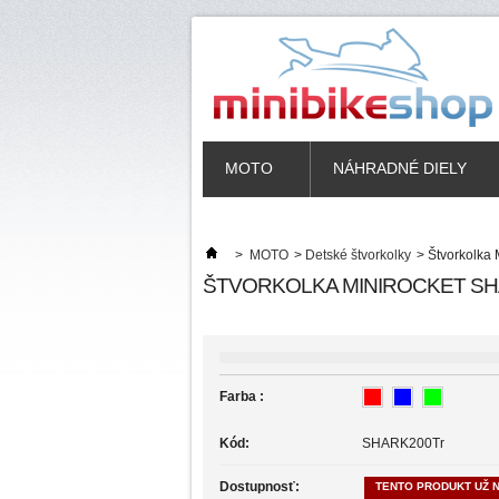
MOTO
NÁHRADNÉ DIELY
>
MOTO
>
Detské štvorkolky
>
Štvorkolka
ŠTVORKOLKA MINIROCKET SH
Farba :
Kód:
SHARK200Tr
Dostupnosť:
TENTO PRODUKT UŽ N