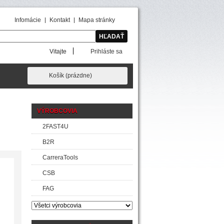
Infomácie
Kontakt
Mapa stránky
Vitajte
Prihláste sa
Košík
(prázdne)
VÝROBCOVIA
2FAST4U
B2R
CarreraTools
CSB
FAG