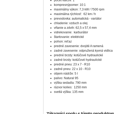
počet valcov: 1
kompresný
pomer
:
10
:
1
maximálny výkon: 7,3 kW / 7500 rpm
maximálna rýchlosť: 62 km / h
prevodovka: automatická - variátor
chladenie: vzduch a olej
vŕtanie a zdvih: 62,5 x 57,4 mm
vstrekovanie: karburátor
štartovanie: elektrické
pohon:
reťaz
predné zavesenie: dvojité A ramená
zadné zavesenie: odpružená kyvná vidlica
predné brzdy: kotúčové hydraulické
zadné brzdy: kotúčové hydraulické
predné pneu: 23 x 7 - R10
zadné pneu: 22 x 10 - R10
objem nádrže: 5 l
palivo: Natural 95
výška sedadla: 790 mm
rázvor kolies: 1250 mm
svetlá výška: 135 mm
Zákazníci spolu s týmto produktom 