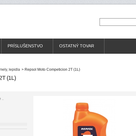
PRÍSLUŠENSTVO
OSTATNÝ TOVAR
mely, lepidla
>
Repsol Moto Competicion 2T (1L)
T (1L)
 ..