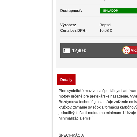
Dostupnosť:
SKLADOM
Výrobca:
Repsol
Cena bez DPH:
10,08 €
12,40 €
Detaily
Plne syntetické mazivo sa špeciálnymi aditíva
motory určené pre pretekárske nasadenie. Vyvi
Bezdymová technológia zaisťuje zníženie emisi
krúžkov, zlyhanie sviečok a formáciu karbónový
jednotlivých častí motora na minimum. Udržuje
Minimalizácia emisií.
ŠPECIFIKÁCIA