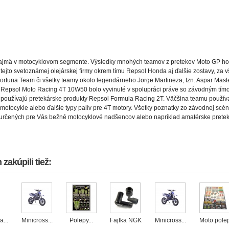
najmä v motocyklovom segmente. Výsledky mnohých teamov z pretekov Moto GP ho
tejto svetoznámej olejárskej firmy okrem tímu Repsol Honda aj ďalšie zostavy, za v
rtuna Team či všetky teamy okolo legendárneho Jorge Martineza, tzn. Aspar Maste
o Repsol Moto Racing 4T 10W50 bolo vyvinuté v spolupráci práve so závodným tí
 používajú pretekárske produkty Repsol Formula Racing 2T. Väčšina teamu používa
motocykle alebo ďalšie typy palív pre 4T motory. Všetky poznatky zo závodnej scén
určených pre Vás bežné motocyklové nadšencov alebo napríklad amatérske pretek
zakúpili tiež:
...
Minicross...
Polepy...
Fajfka NGK
Minicross...
Moto polep