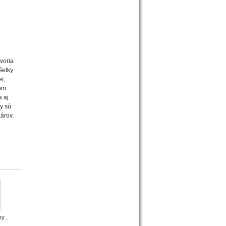
voria
šetky
r,
mom
 aj
y sú
árov.
y...
Dětské...
Detská...
Detské...