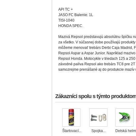
API TC +
JASO FC Balenie: 1L
TISI-1040
HONDA SPEC.
Mazivá Repsol predstavujú absolútnu špičku 
za všetko. V súčasnej dobe používajú produkty 
môžeme menovať trebárs Derbi Caja Madrid, Fo
Repsol Aspar a Aspar Junior. Napríklad maziv
Repsol Honda. Motocykle v triedach 125 a 250
závodné paliva Repsol ako trebárs TC8 pre 2T 
samozrejme prenášané aj do produkcie mazív 
Zákazníci spolu s týmto produktom 
Ventilátor...
Fľaška na mix
Štartovací...
Spojka...
Detská helma