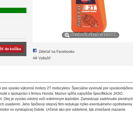
ZOBRAZIŤ PLNÚ VEĽKOSŤ
Zdieľať na Facebooku
Vytlačiť
mi pre vysoko výkonné motory 2T motocyklov. Špeciálne vyvinuté pre vysokootáčko
nuté v spolupráci s firmou Honda. Mazivo spĺňa najvyššie špecifikácie JASO.
í. Olej je vysoko odolný voči extrémnym teplotám. Zamedzuje zadrhnutie piestnyc
ch usadenín. Jeho špičkový olejový film redukuje riziko eventuálneho opotrebenia
 motor vo vynikajúcej čistote. Určené ako pre oddelené, tak zmiešané mazanie.