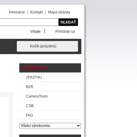
Infomácie
Kontakt
Mapa stránky
Vitajte
Prihláste sa
Košík
(prázdne)
VÝROBCOVIA
2FAST4U
B2R
CarreraTools
CSB
FAG