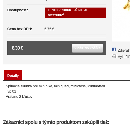
Dostupnosť:
TENTO PRODUKT UŽ NIE JE
DOSTUPNÝ
Cena bez DPH:
6,75 €
8,30 €
Vložiť do košíka
Zdieľa
Vytlačiť
Detaily
Spínacia skrinka pre minibike, miniquad, minicross, Minimotard.
Typ 02
Vrátane 2 kľúčov
Zákazníci spolu s týmto produktom zakúpili tiež: