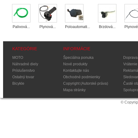
...
Palivová...
Plynová...
Poloautomati...
Brzdová...
Plynové
KATEGÓRIE
INFORMÁCIE
MOTO
Špeciálna ponuka
Doprava 
Náhradné diely
Nové produkty
Vrátenie
Príslušenstvo
Kontaktujte nás
Reklamá
Ostatný tovar
Obchodné podmienky
Sledovan
Bicykle
Copyright (Autorské práva)
Časté ot
Mapa stránky
Spolupr
© Copyrig