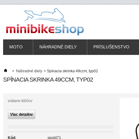
MOTO
NÁHRADNÉ DIELY
PRÍSLUŠENSTVO
>
Náhradné diely
>
Spínacia skrinka 49ccm, typ02
SPÍNACIA SKRINKA 49CCM, TYP02
vrátane kľúčov
Viac detailov
Kód:
spold71