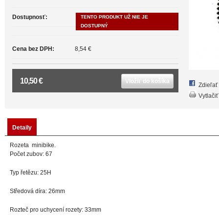
Dostupnosť:
TENTO PRODUKT UŽ NIE JE
DOSTUPNÝ
Cena bez DPH:
8,54 €
10,50 €
Vložiť do košíka
Zdieľa
Vytlačiť
Detaily
Rozeta minibike.
Počet zubov: 67
Typ řetězu: 25H
Středová díra: 26mm
Rozteč pro uchycení rozety: 33mm