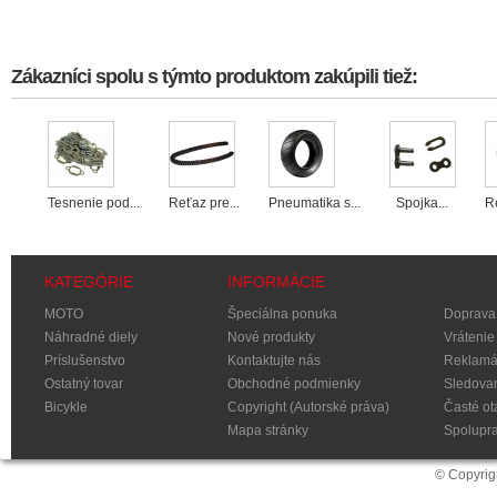
Zákazníci spolu s týmto produktom zakúpili tiež:
é...
Tesnenie pod...
Reťaz pre...
Pneumatika s...
Spojka...
R
KATEGÓRIE
INFORMÁCIE
MOTO
Špeciálna ponuka
Doprava 
Náhradné diely
Nové produkty
Vrátenie
Príslušenstvo
Kontaktujte nás
Reklamá
Ostatný tovar
Obchodné podmienky
Sledovan
Bicykle
Copyright (Autorské práva)
Časté ot
Mapa stránky
Spolupr
© Copyrig