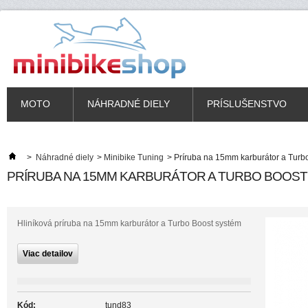
MOTO
NÁHRADNÉ DIELY
PRÍSLUŠENSTVO
>
Náhradné diely
>
Minibike Tuning
>
Príruba na 15mm karburátor a Turb
PRÍRUBA NA 15MM KARBURÁTOR A TURBO BOOST
Hliníková príruba na 15mm karburátor a Turbo Boost systém
Viac detailov
Kód:
tund83