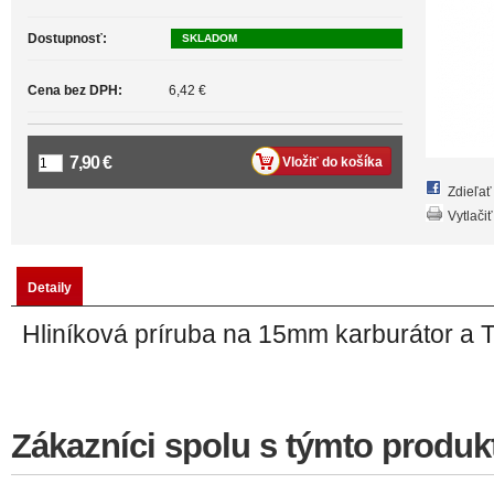
Dostupnosť:
SKLADOM
Cena bez DPH:
6,42 €
7,90 €
Zdieľa
Vytlačiť
Detaily
Hliníková príruba na 15mm karburátor a 
Zákazníci spolu s týmto produkt