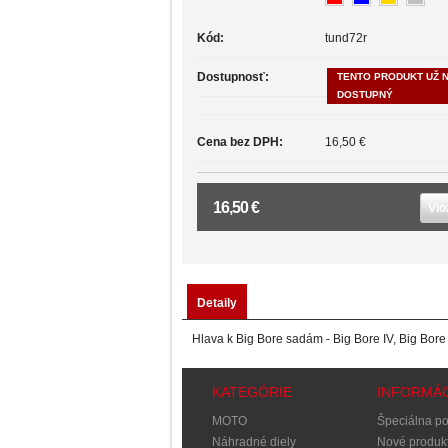
Kód:
tund72r
Dostupnosť:
TENTO PRODUKT UŽ N
DOSTUPNÝ
Cena bez DPH:
16,50 €
16,50 €
Vlo
Detaily
Hlava k Big Bore sadám - Big Bore IV, Big Bore
KATEGÓRIE
INFORMÁC
MOTO
Špeciálna p
Náhradné diely
Nové produk