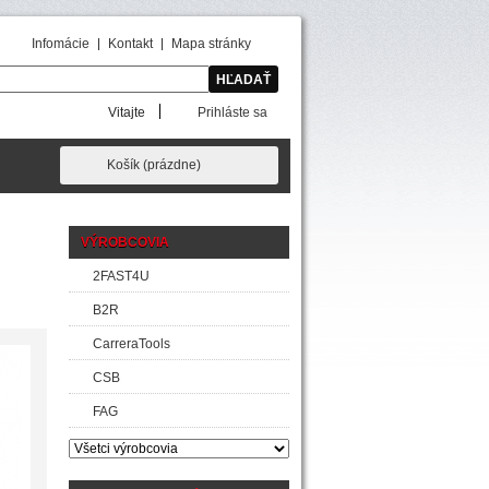
Infomácie
Kontakt
Mapa stránky
Vitajte
Prihláste sa
Košík
(prázdne)
VÝROBCOVIA
2FAST4U
B2R
CarreraTools
CSB
FAG