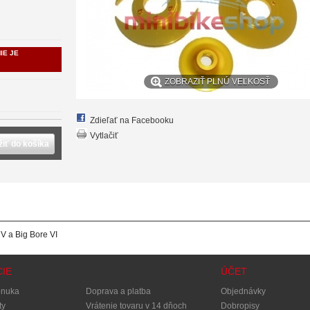
IE JE
ZOBRAZIŤ PLNÚ VEĽKOSŤ
Zdieľať na Facebooku
Vytlačiť
žiť do košíka
 V a Big Bore VI
IE
ÚČET
onuka
Doprava a platba
Objednávky
ty
Vrátenie tovaru v 14 dňoch
Dobropisy