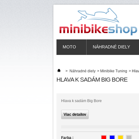
MOTO
NÁHRADNÉ DIELY
>
Náhradné diely
>
Minibike Tuning
>
Hla
HLAVA K SADÁM BIG BORE
Hlava k sadám Big Bore
Viac detailov
Farba :