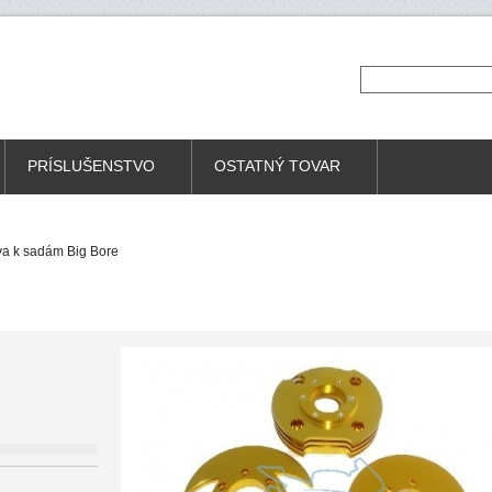
PRÍSLUŠENSTVO
OSTATNÝ TOVAR
va k sadám Big Bore